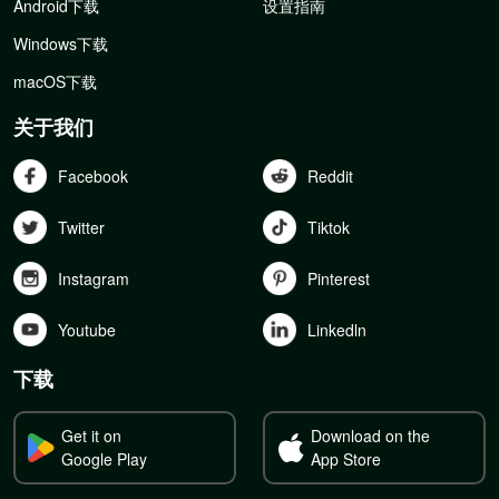
Android下载
设置指南
Windows下载
macOS下载
关于我们
Facebook
Reddit
Twitter
Tiktok
Instagram
Pinterest
Youtube
Linkedln
下载
Get it on
Download on the
Google Play
App Store