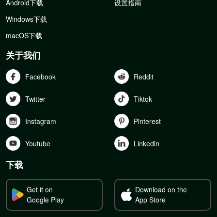
Android下载
设置指南
Windows下载
macOS下载
关于我们
Facebook
Reddit
Twitter
Tiktok
Instagram
Pinterest
Youtube
Linkedln
下载
Get it on
Download on the
Google Play
App Store