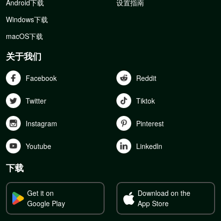
Android下载
设置指南
Windows下载
macOS下载
关于我们
Facebook
Reddit
Twitter
Tiktok
Instagram
Pinterest
Youtube
Linkedln
下载
Get it on
Download on the
Google Play
App Store