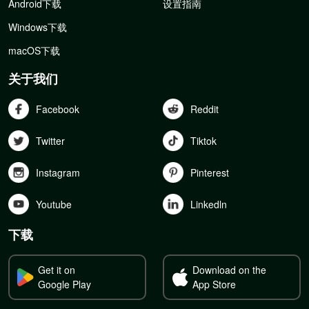
Android下载
设置指南
Windows下载
macOS下载
关于我们
Facebook
Reddit
Twitter
Tiktok
Instagram
Pinterest
Youtube
Linkedln
下载
Get it on
Download on the
Google Play
App Store