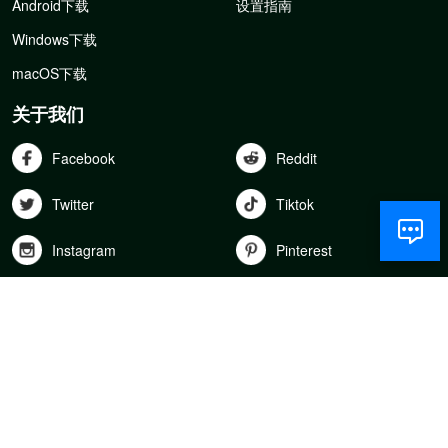
Android下载
设置指南
Windows下载
macOS下载
关于我们
Facebook
Reddit
Twitter
Tiktok
Instagram
Pinterest
Youtube
Linkedln
下载
Get it on
Download on the
Google Play
App Store