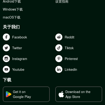
Android下载
设置指南
Windows下载
macOS下载
关于我们
Facebook
Reddit
Twitter
Tiktok
Instagram
Pinterest
Youtube
Linkedln
下载
Get it on
Download on the
Google Play
App Store