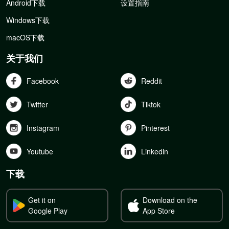
Android下载
设置指南
Windows下载
macOS下载
关于我们
Facebook
Reddit
Twitter
Tiktok
Instagram
Pinterest
Youtube
Linkedln
下载
Get it on
Download on the
Google Play
App Store