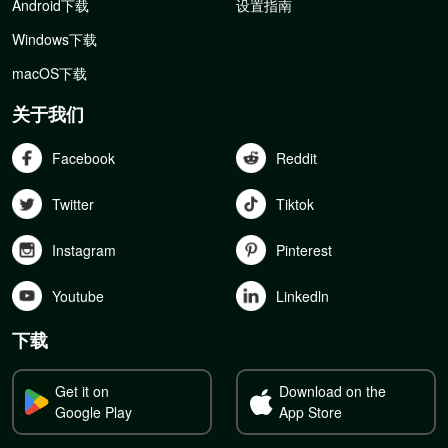
Android下载
设置指南
Windows下载
macOS下载
关于我们
Facebook
Reddit
Twitter
Tiktok
Instagram
Pinterest
Youtube
Linkedln
下载
Get it on
Download on the
Google Play
App Store