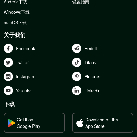
Android下载
设置指南
Windows下载
macOS下载
关于我们
Facebook
Reddit
Twitter
Tiktok
Instagram
Pinterest
Youtube
Linkedln
下载
Get it on
Download on the
Google Play
App Store