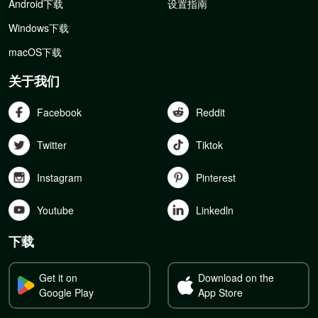
Android下载
设置指南
Windows下载
macOS下载
关于我们
Facebook
Reddit
Twitter
Tiktok
Instagram
Pinterest
Youtube
Linkedln
下载
Get it on
Download on the
Google Play
App Store