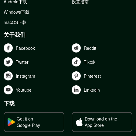
Android下载
设置指南
Windows下载
macOS下载
关于我们
Facebook
Reddit
Twitter
Tiktok
Instagram
Pinterest
Youtube
Linkedln
下载
Get it on
Download on the
Google Play
App Store