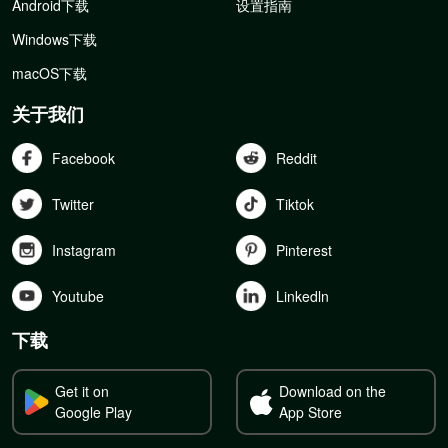
Android下载
设置指南
Windows下载
macOS下载
关于我们
Facebook
Reddit
Twitter
Tiktok
Instagram
Pinterest
Youtube
Linkedln
下载
Get it on
Download on the
Google Play
App Store