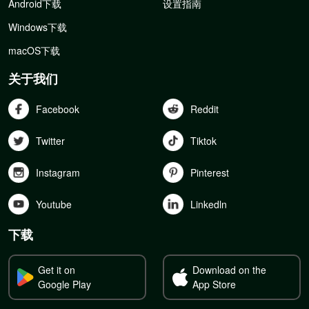
Android下载
设置指南
Windows下载
macOS下载
关于我们
Facebook
Reddit
Twitter
Tiktok
Instagram
Pinterest
Youtube
Linkedln
下载
Get it on
Download on the
Google Play
App Store