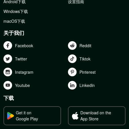
Android下载
设置指南
Windows下载
macOS下载
关于我们
Facebook
Reddit
Twitter
Tiktok
Instagram
Pinterest
Youtube
Linkedln
下载
Get it on
Download on the
Google Play
App Store