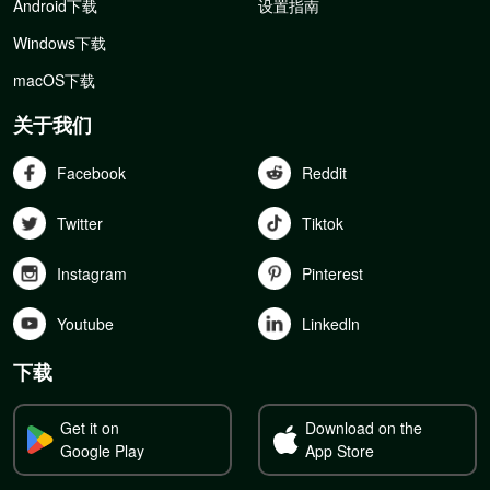
Android下载
设置指南
Windows下载
macOS下载
关于我们
Facebook
Reddit
Twitter
Tiktok
Instagram
Pinterest
Youtube
Linkedln
下载
Get it on
Download on the
Google Play
App Store