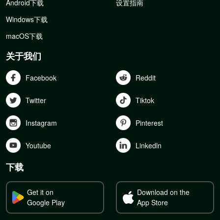
Android下载
设置指南
Windows下载
macOS下载
关于我们
Facebook
Reddit
Twitter
Tiktok
Instagram
Pinterest
Youtube
Linkedln
下载
Get it on
Download on the
Google Play
App Store