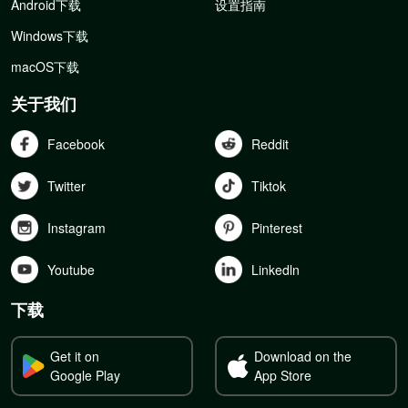
Android下载
设置指南
Windows下载
macOS下载
关于我们
Facebook
Reddit
Twitter
Tiktok
Instagram
Pinterest
Youtube
Linkedln
下载
Get it on
Download on the
Google Play
App Store