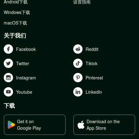
Android下载
设置指南
Windows下载
macOS下载
关于我们
Facebook
Reddit
Twitter
Tiktok
Instagram
Pinterest
Youtube
Linkedln
下载
Get it on
Download on the
Google Play
App Store