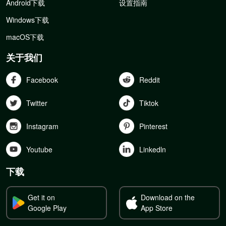
Android下载
设置指南
Windows下载
macOS下载
关于我们
Facebook
Reddit
Twitter
Tiktok
Instagram
Pinterest
Youtube
Linkedln
下载
Get it on
Download on the
Google Play
App Store