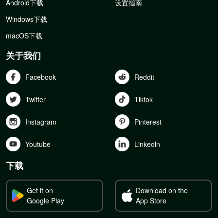
Android下载
设置指南
Windows下载
macOS下载
关于我们
Facebook
Reddit
Twitter
Tiktok
Instagram
Pinterest
Youtube
Linkedln
下载
Get it on
Download on the
Google Play
App Store