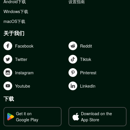
Android下载
设置指南
Windows下载
macOS下载
关于我们
Facebook
Reddit
Twitter
Tiktok
Instagram
Pinterest
Youtube
Linkedln
下载
Get it on
Download on the
Google Play
App Store