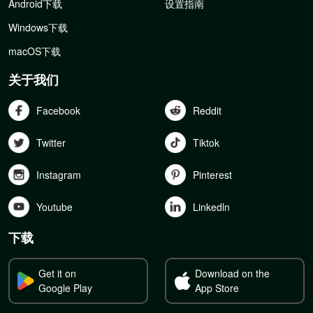
Android下载
设置指南
Windows下载
macOS下载
关于我们
Facebook
Reddit
Twitter
Tiktok
Instagram
Pinterest
Youtube
Linkedln
下载
Get it on
Download on the
Google Play
App Store