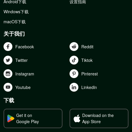
Android下载
设置指南
Windows下载
macOS下载
关于我们
Facebook
Reddit
Twitter
Tiktok
Instagram
Pinterest
Youtube
Linkedln
下载
Get it on
Download on the
Google Play
App Store