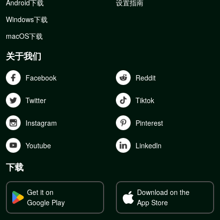
Android下载
设置指南
Windows下载
macOS下载
关于我们
Facebook
Reddit
Twitter
Tiktok
Instagram
Pinterest
Youtube
Linkedln
下载
Get it on
Download on the
Google Play
App Store