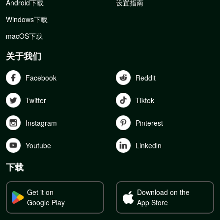
Android下载
设置指南
Windows下载
macOS下载
关于我们
Facebook
Reddit
Twitter
Tiktok
Instagram
Pinterest
Youtube
Linkedln
下载
Get it on
Download on the
Google Play
App Store