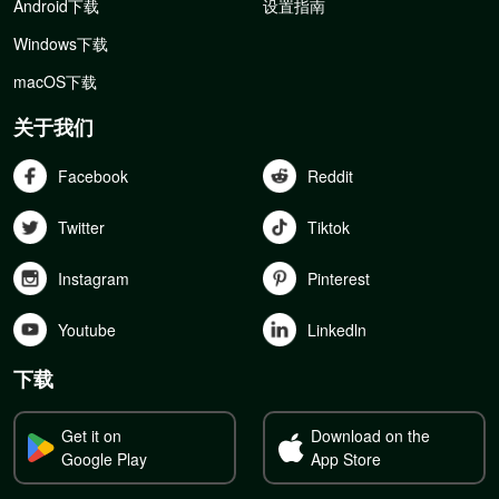
Android下载
设置指南
Windows下载
macOS下载
关于我们
Facebook
Reddit
Twitter
Tiktok
Instagram
Pinterest
Youtube
Linkedln
下载
Get it on
Download on the
Google Play
App Store