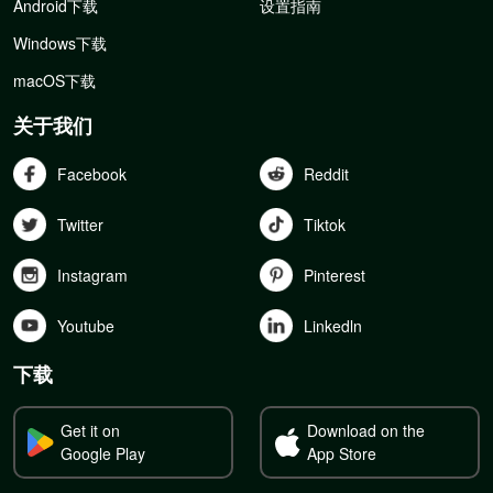
Android下载
设置指南
Windows下载
macOS下载
关于我们
Facebook
Reddit
Twitter
Tiktok
Instagram
Pinterest
Youtube
Linkedln
下载
Get it on
Download on the
Google Play
App Store