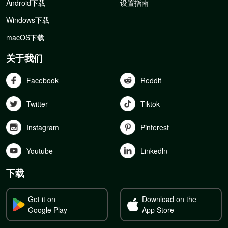
Android下载
设置指南
Windows下载
macOS下载
关于我们
Facebook
Reddit
Twitter
Tiktok
Instagram
Pinterest
Youtube
Linkedln
下载
Get it on
Download on the
Google Play
App Store