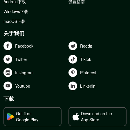
Android下载
设置指南
Windows下载
macOS下载
关于我们
Facebook
Reddit
Twitter
Tiktok
Instagram
Pinterest
Youtube
Linkedln
下载
Get it on
Download on the
Google Play
App Store