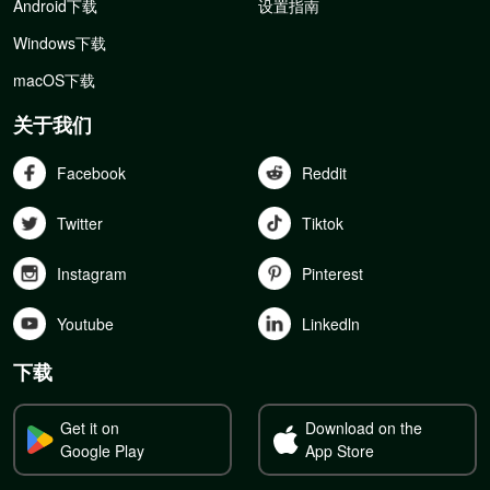
Android下载
设置指南
Windows下载
macOS下载
关于我们
Facebook
Reddit
Twitter
Tiktok
Instagram
Pinterest
Youtube
Linkedln
下载
Get it on
Download on the
Google Play
App Store