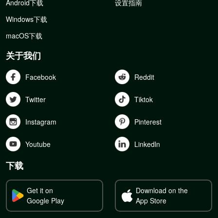
Android下载
设置指南
Windows下载
macOS下载
关于我们
Facebook
Reddit
Twitter
Tiktok
Instagram
Pinterest
Youtube
Linkedln
下载
Get it on
Download on the
Google Play
App Store