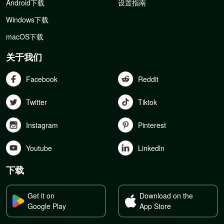
Android下载
设置指南
Windows下载
macOS下载
关于我们
Facebook
Reddit
Twitter
Tiktok
Instagram
Pinterest
Youtube
Linkedln
下载
Get it on
Download on the
Google Play
App Store