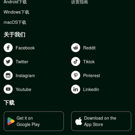
Android下载
设置指南
Windows下载
macOS下载
关于我们
Facebook
Reddit
Twitter
Tiktok
Instagram
Pinterest
Youtube
Linkedln
下载
Get it on
Download on the
Google Play
App Store