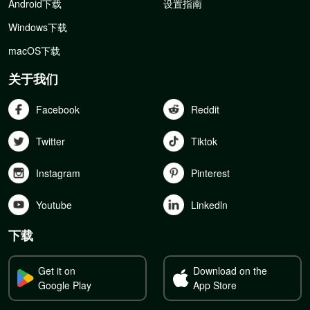
Android下载
设置指南
Windows下载
macOS下载
关于我们
Facebook
Reddit
Twitter
Tiktok
Instagram
Pinterest
Youtube
Linkedln
下载
Get it on
Download on the
Google Play
App Store