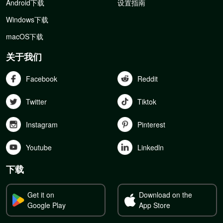
Android下载
设置指南
Windows下载
macOS下载
关于我们
Facebook
Reddit
Twitter
Tiktok
Instagram
Pinterest
Youtube
Linkedln
下载
Get it on
Download on the
Google Play
App Store