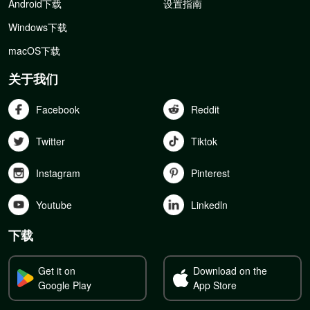
Android下载
设置指南
Windows下载
macOS下载
关于我们
Facebook
Reddit
Twitter
Tiktok
Instagram
Pinterest
Youtube
Linkedln
下载
Get it on
Download on the
Google Play
App Store