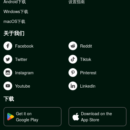
Android下载
设置指南
Windows下载
macOS下载
关于我们
Facebook
Reddit
Twitter
Tiktok
Instagram
Pinterest
Youtube
Linkedln
下载
Get it on
Download on the
Google Play
App Store