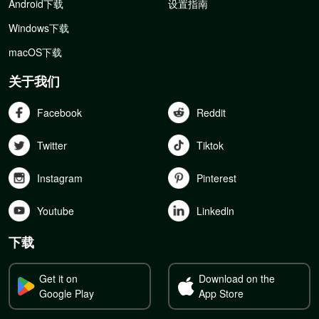
Android下载
设置指南
Windows下载
macOS下载
关于我们
Facebook
Reddit
Twitter
Tiktok
Instagram
Pinterest
Youtube
Linkedln
下载
Get it on
Download on the
Google Play
App Store