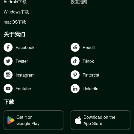
Android下载
设置指南
Windows下载
macOS下载
关于我们
Facebook
Reddit
Twitter
Tiktok
Instagram
Pinterest
Youtube
Linkedln
下载
Get it on
Download on the
Google Play
App Store