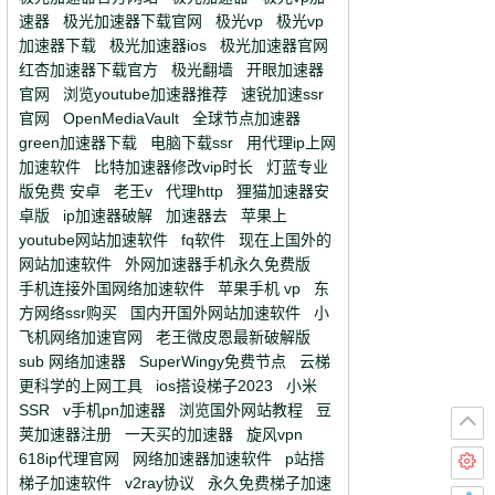
速器
极光加速器下载官网
极光vp
极光vp
加速器下载
极光加速器ios
极光加速器官网
红杏加速器下载官方
极光翻墙
开眼加速器
官网
浏览youtube加速器推荐
速锐加速ssr
官网
OpenMediaVault
全球节点加速器
green加速器下载
电脑下载ssr
用代理ip上网
加速软件
比特加速器修改vip时长
灯蓝专业
版免费 安卓
老王v
代理http
狸猫加速器安
卓版
ip加速器破解
加速器去
苹果上
youtube网站加速软件
fq软件
现在上国外的
网站加速软件
外网加速器手机永久免费版
手机连接外国网络加速软件
苹果手机 vp
东
方网络ssr购买
国内开国外网站加速软件
小
飞机网络加速官网
老王微皮恩最新破解版
sub 网络加速器
SuperWingy免费节点
云梯
更科学的上网工具
ios搭设梯子2023
小米
SSR
v手机pn加速器
浏览国外网站教程
豆
荚加速器注册
一天买的加速器
旋风vpn
618ip代理官网
网络加速器加速软件
p站搭
梯子加速软件
v2ray协议
永久免费梯子加速