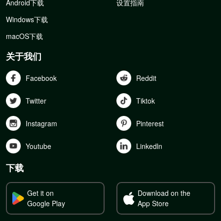
Android下载
设置指南
Windows下载
macOS下载
关于我们
Facebook
Reddit
Twitter
Tiktok
Instagram
Pinterest
Youtube
Linkedln
下载
Get it on
Download on the
Google Play
App Store