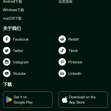
Android下载
设置指南
Windows下载
macOS下载
关于我们
Facebook
Reddit
Twitter
Tiktok
Instagram
Pinterest
Youtube
Linkedln
下载
Get it on
Download on the
Google Play
App Store