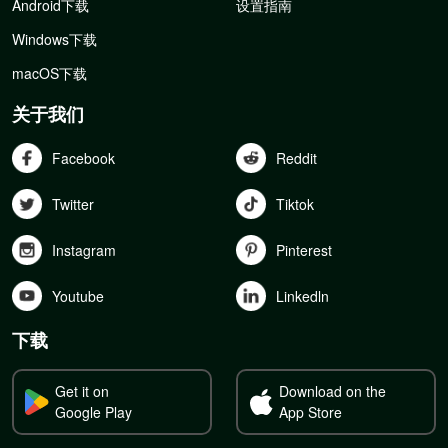
Android下载
设置指南
Windows下载
macOS下载
关于我们
Facebook
Reddit
Twitter
Tiktok
Instagram
Pinterest
Youtube
Linkedln
下载
Get it on
Download on the
Google Play
App Store