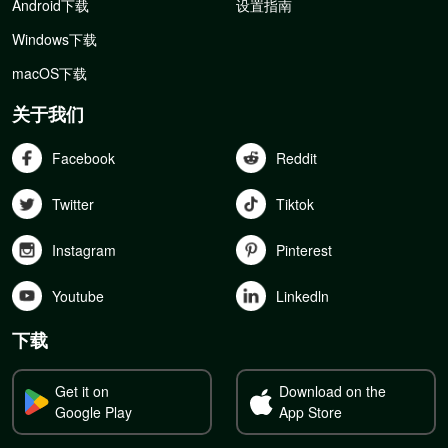
Android下载
设置指南
Windows下载
macOS下载
关于我们
Facebook
Reddit
Twitter
Tiktok
Instagram
Pinterest
Youtube
Linkedln
下载
Get it on
Download on the
Google Play
App Store