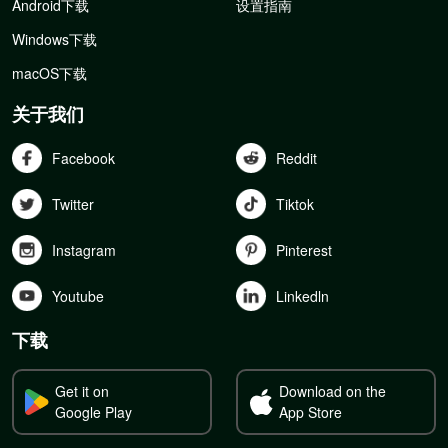
Android下载
设置指南
Windows下载
macOS下载
关于我们
Facebook
Reddit
Twitter
Tiktok
Instagram
Pinterest
Youtube
Linkedln
下载
Get it on
Download on the
Google Play
App Store