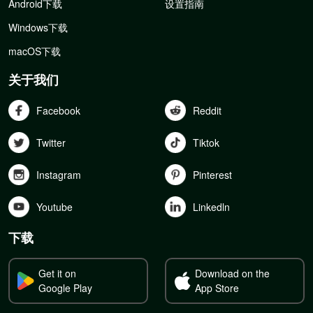
Android下载
设置指南
Windows下载
macOS下载
关于我们
Facebook
Reddit
Twitter
Tiktok
Instagram
Pinterest
Youtube
Linkedln
下载
Get it on
Download on the
Google Play
App Store