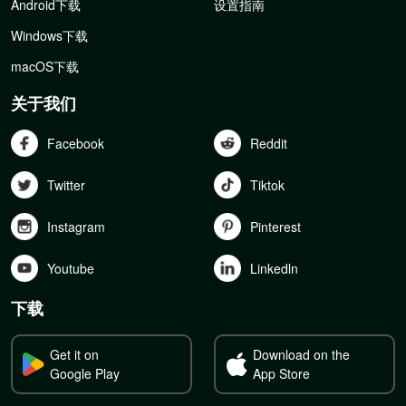
Android下载
设置指南
Windows下载
macOS下载
关于我们
Facebook
Reddit
Twitter
Tiktok
Instagram
Pinterest
Youtube
Linkedln
下载
Get it on
Download on the
Google Play
App Store