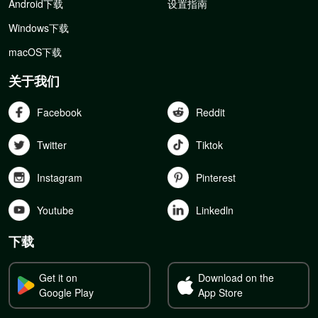
Android下载
设置指南
Windows下载
macOS下载
关于我们
Facebook
Reddit
Twitter
Tiktok
Instagram
Pinterest
Youtube
Linkedln
下载
Get it on
Download on the
Google Play
App Store