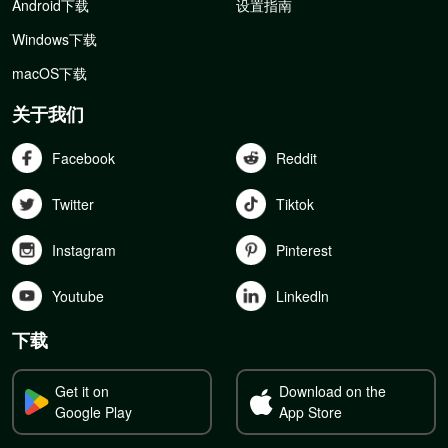
Android下载
设置指南
Windows下载
macOS下载
关于我们
Facebook
Reddit
Twitter
Tiktok
Instagram
Pinterest
Youtube
Linkedln
下载
Get it on
Download on the
Google Play
App Store