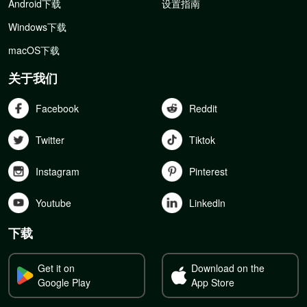
Android下载
设置指南
Windows下载
macOS下载
关于我们
Facebook
Reddit
Twitter
Tiktok
Instagram
Pinterest
Youtube
Linkedln
下载
Get it on
Download on the
Google Play
App Store